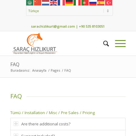
sarachizlikurt@gmail.com
| +90 535 8103051
FAQ
Buradasınız:
Anasayfa
/
Pages
/
FAQ
FAQ
Tümü
/
Installation
/
Misc
/
Pre Sales
/
Pricing
Are there additional costs?
Support Included?