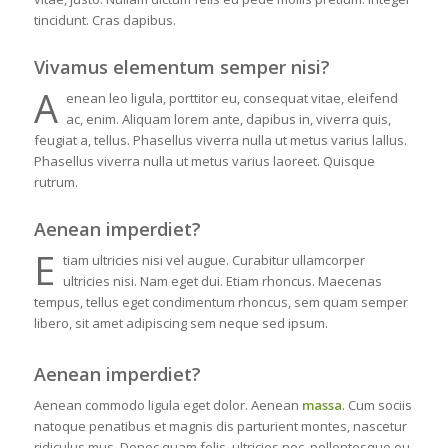
tincidunt. Cras dapibus.
Vivamus elementum semper nisi?
A
enean leo ligula, porttitor eu, consequat vitae, eleifend
ac, enim. Aliquam lorem ante, dapibus in, viverra quis,
feugiat a, tellus. Phasellus viverra nulla ut metus varius lallus.
Phasellus viverra nulla ut metus varius laoreet. Quisque
rutrum.
Aenean imperdiet?
E
tiam ultricies nisi vel augue. Curabitur ullamcorper
ultricies nisi. Nam eget dui. Etiam rhoncus. Maecenas
tempus, tellus eget condimentum rhoncus, sem quam semper
libero, sit amet adipiscing sem neque sed ipsum.
Aenean imperdiet?
Aenean commodo ligula eget dolor. Aenean
massa
. Cum sociis
natoque penatibus et magnis dis parturient montes, nascetur
ridiculus mus. Donec quam felis, ultricies nec, pellentesque eu,