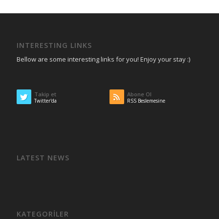
INTERESTING LINKS
Bellow are some interesting links for you! Enjoy your stay :)
Takip et
Abone Ol
Twitter'da
RSS Beslemesine
LATEST NEWS
KATEGORILER