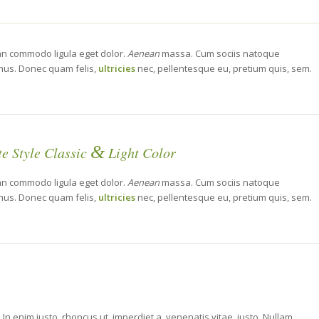
ean commodo ligula eget dolor.
Aenean
massa. Cum sociis natoque
 mus. Donec quam felis,
ultricies
nec, pellentesque eu, pretium quis, sem.
&
e Style Classic
Light Color
ean commodo ligula eget dolor.
Aenean
massa. Cum sociis natoque
 mus. Donec quam felis,
ultricies
nec, pellentesque eu, pretium quis, sem.
. In enim justo, rhoncus ut, imperdiet a, venenatis vitae, justo. Nullam