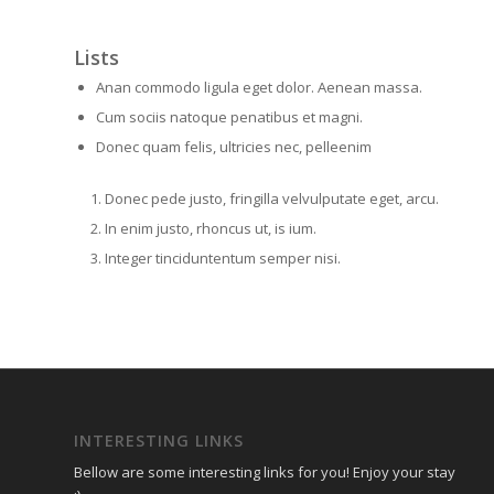
Lists
Anan commodo ligula eget dolor. Aenean massa.
Cum sociis natoque penatibus et magni.
Donec quam felis, ultricies nec, pelleenim
Donec pede justo, fringilla velvulputate eget, arcu.
In enim justo, rhoncus ut, is ium.
Integer tinciduntentum semper nisi.
INTERESTING LINKS
Bellow are some interesting links for you! Enjoy your stay