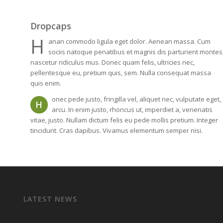
Dropcaps
H
anan commodo ligula eget dolor. Aenean massa. Cum
sociis natoque penatibus et magnis dis parturient montes
nascetur ridiculus mus. Donec quam felis, ultricies nec,
pellentesque eu, pretium quis, sem. Nulla consequat massa
quis enim.
onec pede justo, fringilla vel, aliquet nec, vulputate eget,
H
arcu. In enim justo, rhoncus ut, imperdiet a, venenatis
vitae, justo. Nullam dictum felis eu pede mollis pretium. Integer
tincidunt. Cras dapibus. Vivamus elementum semper nisi.
LATEST NEWS